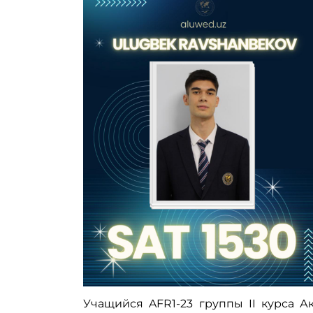
Учащийся AFR1-23 группы II курса 