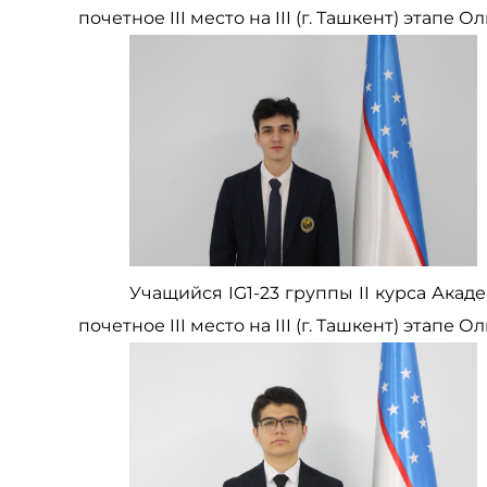
почетное III место на III (г. Ташкент) этап
Учащийся IG1-23 группы II курса Ак
почетное III место на III (г. Ташкент) этап