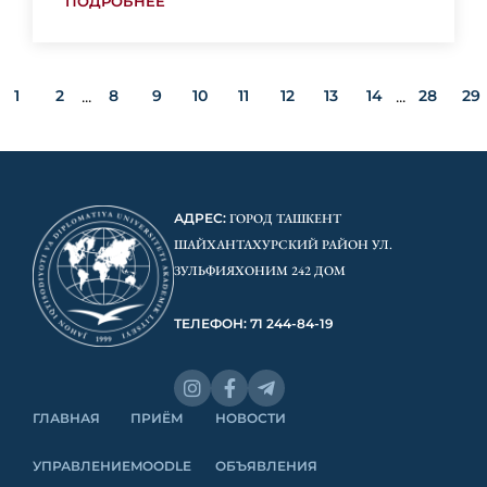
ПОДРОБНЕЕ
1
2
8
9
10
11
12
13
14
28
29
...
...
АДРЕС:
ГОРОД ТАШКЕНТ
ШАЙХАНТАХУРСКИЙ РАЙОН УЛ.
ЗУЛЬФИЯХОНИМ 242 ДОМ
ТЕЛЕФОН: 71 244-84-19
ГЛАВНАЯ
ПРИЁМ
НОВОСТИ
УПРАВЛЕНИЕ
MOODLE
ОБЪЯВЛЕНИЯ