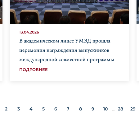
13.04.2026
В академическом лицее УМЭД прошла
церемония награждения выпускников
международной совместной программы
ПОДРОБНЕЕ
2
3
4
5
6
7
8
9
10
28
29
...