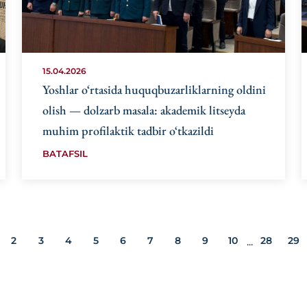
15.04.2026
Yoshlar o‘rtasida huquqbuzarliklarning oldini
olish — dolzarb masala: akademik litseyda
muhim profilaktik tadbir o‘tkazildi
BATAFSIL
2
3
4
5
6
7
8
9
10
28
29
...