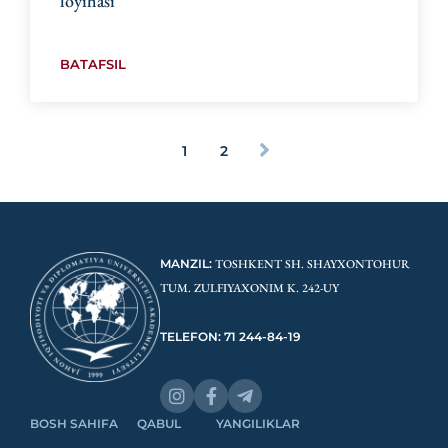
loyihasi
BATAFSIL
1
2
MANZIL:
TOSHKENT SH. SHAYXONTOHUR
TUM. ZULFIYAXONIM K. 242-UY
TELEFON: 71 244-84-19
BOSH SAHIFA
QABUL
YANGILIKLAR