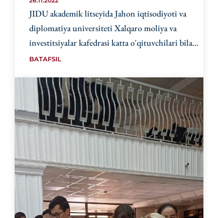
26.11.2022
JIDU akademik litseyida Jahon iqtisodiyoti va
diplomatiya universiteti Xalqaro moliya va
investitsiyalar kafedrasi katta o'qituvchilari bilan
uchrashuv o'tkazildi.
BATAFSIL