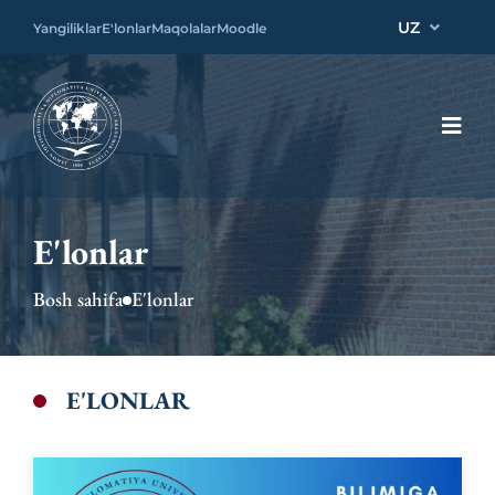
UZ
Yangiliklar
E'lonlar
Maqolalar
Moodle
E'lonlar
Bosh sahifa
E'lonlar
E'LONLAR