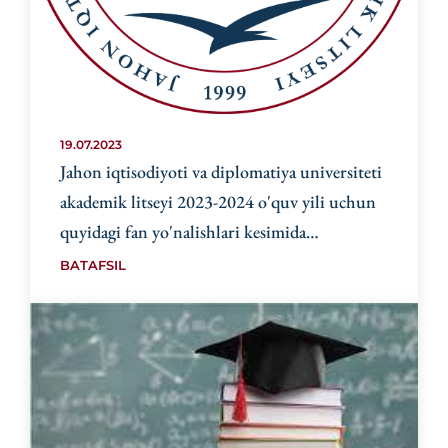
19.07.2023
Jahon iqtisodiyoti va diplomatiya universiteti
akademik litseyi 2023-2024 o'quv yili uchun
quyidagi fan yo'nalishlari kesimida
o'qituvchilarni ishga taklif qiladi:
BATAFSIL