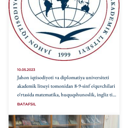
10.05.2023
Jahon iqtisodiyoti va diplomatiya universiteti
akademik litseyi tomonidan 8-9-sinf o‘quvchilari
o‘rtasida matematika, huquqshunoslik, ingliz tili
fanlaridan olimpiada o‘tkaziladi.
BATAFSIL