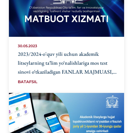
30.05.2023
2023/2024-oʻquv yili uchun akademik
litseylarning ta’lim yo‘nalishlariga mos test
sinovi o‘tkaziladigan FANLAR MAJMUASI,
TEST TOPSHIRIQLARI SONI hamda
BATAFSIL
BAHOLASH MEZONLARI tasdiqlandi.