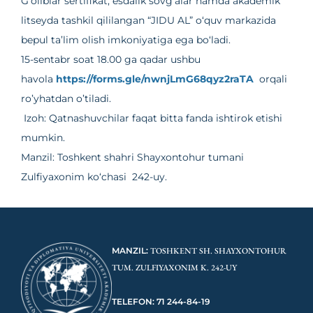
G‘oliblar sertifikat, esdalik sovg‘alar hamda akademik
litseyda tashkil qililangan “JIDU AL” o‘quv markazida
bepul ta’lim olish imkoniyatiga ega bo‘ladi.
15-sentabr soat 18.00 ga qadar ushbu
havola
https://forms.gle/nwnjLmG68qyz2raTA
orqali
ro’yhatdan o’tiladi.
Izoh: Qatnashuvchilar faqat bitta fanda ishtirok etishi
mumkin.
Manzil: Toshkent shahri Shayxontohur tumani
Zulfiyaxonim ko‘chasi 242-uy.
MANZIL:
TOSHKENT SH. SHAYXONTOHUR
TUM. ZULFIYAXONIM K. 242-UY
TELEFON: 71 244-84-19