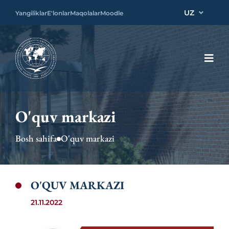
UZ
Yangiliklar
E'lonlar
Maqolalar
Moodle
O'quv markazi
Bosh sahifa
O'quv markazi
O'QUV MARKAZI
21.11.2022