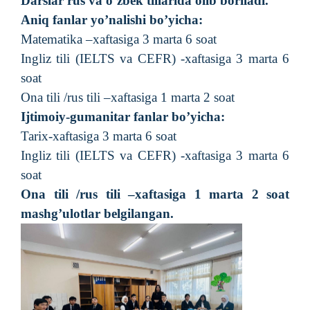
Darslar rus va o’zbek tillarida olib boriladi.
Aniq fanlar yo’nalishi bo’yicha:
Matematika –xaftasiga 3 marta 6 soat
Ingliz tili (IELTS va CEFR) -xaftasiga 3 marta 6
soat
Ona tili /rus tili –xaftasiga 1 marta 2 soat
Ijtimoiy-gumanitar fanlar bo’yicha:
Tarix-xaftasiga 3 marta 6 soat
Ingliz tili (IELTS va CEFR) -xaftasiga 3 marta 6
soat
Ona tili /rus tili –xaftasiga 1 marta 2 soat
mashg’ulotlar belgilangan.