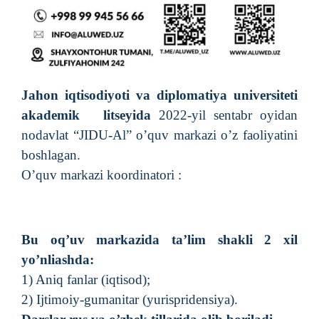
Jahon iqtisodiyoti va diplomatiya universiteti
akademik
litseyida
2022-yil sentabr oyidan
nodavlat “JIDU-Al” o’quv markazi o’z faoliyatini
boshlagan.
O’quv markazi koordinatori :
Bu oq’uv markazida ta’lim shakli 2 xil
yo’nliashda:
1) Aniq fanlar (iqtisod);
2) Ijtimoiy-gumanitar (yurispridensiya).