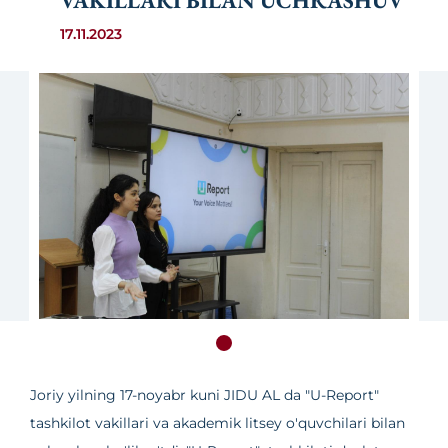
VAKILLARI BILAN UCHRASHUV
17.11.2023
Joriy yilning 17-noyabr kuni JIDU AL da "U-Report"
tashkilot vakillari va akademik litsey o'quvchilari bilan