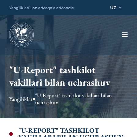
UZ
Yangiliklar
E'lonlar
Maqolalar
Moodle
"U-Report" tashkilot
vakillari bilan uchrashuv
"U-Report" tashkilot vakillari bilan
Yangiliklar
uchrashuv
"U-REPORT" TASHKILOT