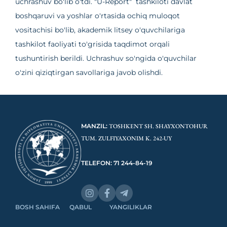
uchrashuv bo'lib o'tdi. "U-Report" tashkiloti davlat
boshqaruvi va yoshlar o'rtasida ochiq muloqot
vositachisi bo'lib, akademik litsey o'quvchilariga
tashkilot faoliyati to'grisida taqdimot orqali
tushuntirish berildi. Uchrashuv so'ngida o'quvchilar
o'zini qiziqtirgan savollariga javob olishdi.
MANZIL:
TOSHKENT SH. SHAYXONTOHUR
TUM. ZULFIYAXONIM K. 242-UY
TELEFON: 71 244-84-19
BOSH SAHIFA
QABUL
YANGILIKLAR