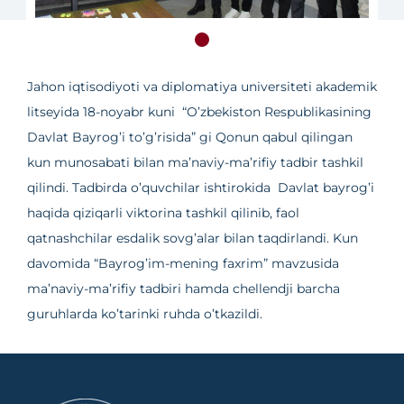
Jahon iqtisodiyoti va diplomatiya universiteti akademik
litseyida 18-noyabr kuni “O’zbekiston Respublikasining
Davlat Bayrog’i to’g’risida” gi Qonun qabul qilingan
kun munosabati bilan ma’naviy-ma’rifiy tadbir tashkil
qilindi. Tadbirda o’quvchilar ishtirokida Davlat bayrog’i
haqida qiziqarli viktorina tashkil qilinib, faol
qatnashchilar esdalik sovg’alar bilan taqdirlandi. Kun
davomida “Bayrog’im-mening faxrim” mavzusida
ma’naviy-ma’rifiy tadbiri hamda chellendji barcha
guruhlarda ko’tarinki ruhda o’tkazildi.