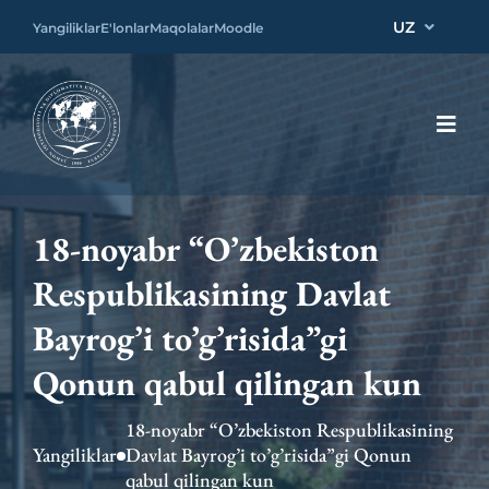
UZ
Yangiliklar
E'lonlar
Maqolalar
Moodle
18-noyabr “O’zbekiston
Respublikasining Davlat
Bayrog’i to’g’risida”gi
Qonun qabul qilingan kun
18-noyabr “O’zbekiston Respublikasining
Yangiliklar
Davlat Bayrog’i to’g’risida”gi Qonun
qabul qilingan kun