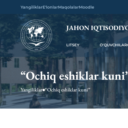
Yangiliklar
E'lonlar
Maqolalar
Moodle
JAHON IQTISODIYO
LITSEY
O'QUVCHILAR
“Ochiq eshiklar kuni
Yangiliklar
“Ochiq eshiklar kuni”