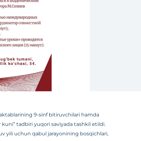
tablarining 9-sinf bitiruvchilari hamda
uni” tadbiri yuqori saviyada tashkil etildi.
v yili uchun qabul jarayonining bosqichlari,