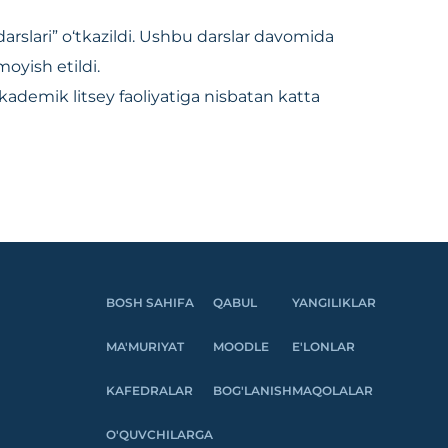
arslari” o‘tkazildi. Ushbu darslar davomida
oyish etildi.
akademik litsey faoliyatiga nisbatan katta
BOSH SAHIFA
QABUL
YANGILIKLAR
MA'MURIYAT
MOODLE
E'LONLAR
KAFEDRALAR
BOG'LANISH
MAQOLALAR
O'QUVCHILARGA