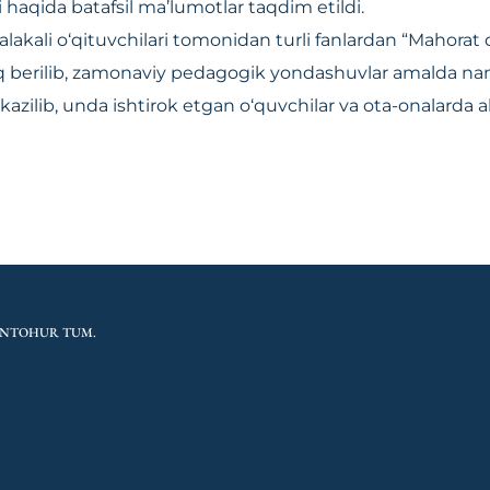
ri haqida batafsil ma’lumotlar taqdim etildi.
akali o‘qituvchilari tomonidan turli fanlardan “Mahorat d
oq berilib, zamonaviy pedagogik yondashuvlar amalda nam
‘tkazilib, unda ishtirok etgan o‘quvchilar va ota-onalarda 
ONTOHUR TUM.