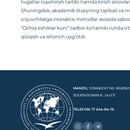
hujjatlar topshirish tartibi hamda kirish sinovla
Shuningdek, akademik litseyning tajribali va mal
o‘quvchilarga interaktiv metodlar asosida sab
“Ochiq eshiklar kuni” tadbiri ko‘tarinki ruhda o
qiziqish va ishonch uyg‘otdi.
MANZIL:
TOSHKENT SH. SHAYX
ZULFIYAXONIM K. 242-UY
TELEFON: 71 244-84-19