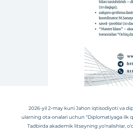
2026-yil 2-may kuni Jahon iqtisodiyoti va dip
ularning ota-onalari uchun “Diplomatiyaga ilk qa
Tadbirda akademik litseyning yo‘nalishlar, o‘qu