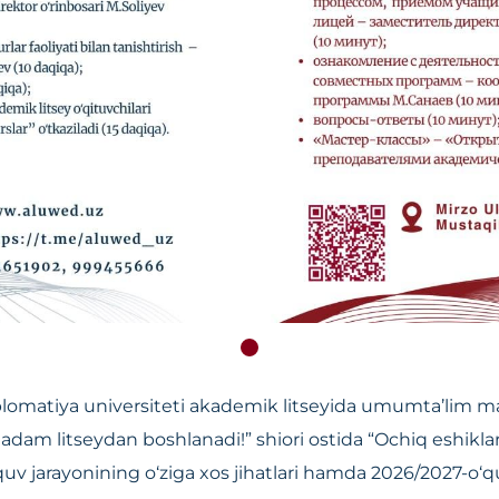
lomatiya universiteti akademik litseyida umumta’lim mak
dam litseydan boshlanadi!” shiori ostida “Ochiq eshiklar k
v jarayonining o‘ziga xos jihatlari hamda 2026/2027-o‘qu